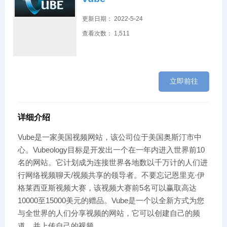
更新日期： 2022-5-24
查看次数： 1,511
立即前往
详细介绍
Vube是一家美国视频网站，该公司位于美国奥斯汀市中
心。Vubeology目标是开发出一个在一年内进入世界前10
名的网站。它计划成为连接世界各地数以千万计的人们进
行网络视频聊天/视频共享的领导者。不要忘记恩里克·伊
格莱西亚斯视频大赛，该视频大赛前5名可以赢取高达
10000至15000美元的赠品。Vube是一个以全新方式为您
与全世界的人们分享视频的网站，它可以创建自己的频
道，并上传自己的视频。