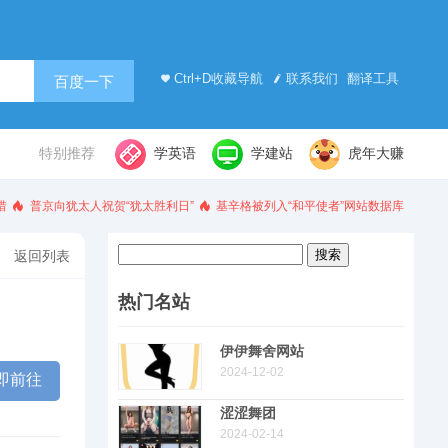
Ctrl+D收藏导航
联系我们
翻译工具
百度一下
特别推荐
学英语
学建站
虎年大赚
惜
普京向犹太人祝贺“犹太胜利日”
基辛格被列入“和平使者”网站数据库
搜
返回列表
索：
热门名站
伊伊舞舍网站
2024-12-02
即前往
涩涩舞团
2024-02-14