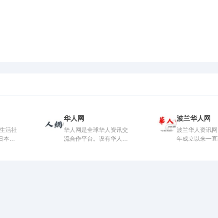
华人网
波兰华人网
本生活社
华人网是全球华人资讯交
波兰华人资讯网 -
日本留
流合作平台。设有华人之
年成立以来一直
家，华人城，...
当地华人提...